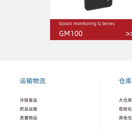
Series
Goods monitoring G Series
>>
GM100
>
运输物流
仓库
冷链食品
大仓
药品运输
危险
贵重物品
其他